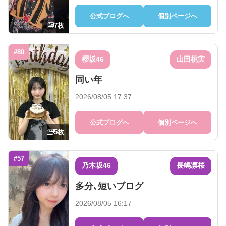
公式ブログへ
個別ページへ
7枚
#80
櫻坂46
山田桃実
同い年
2026/08/05 17:37
公式ブログへ
個別ページへ
5枚
#57
乃木坂46
長嶋凛桜
多分､短いブログ
2026/08/05 16:17