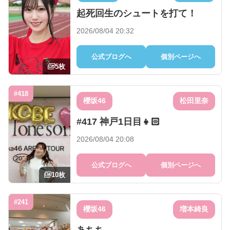
起死回生のシュートを打て！
2026/08/04 20:32
公式ブログへ
個別ページへ
5枚
#418
櫻坂46
松田里奈
#417 神戸1日目👧🏻
2026/08/04 20:08
公式ブログへ
個別ページへ
10枚
#241
櫻坂46
増本綺良