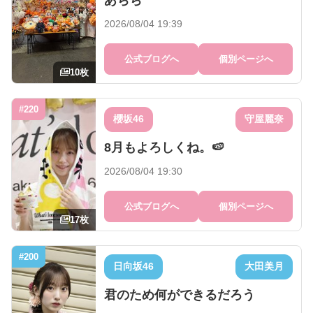
あちち
2026/08/04 19:39
公式ブログへ
個別ページへ
10枚
#220
櫻坂46
守屋麗奈
8月もよろしくね。🍉
2026/08/04 19:30
公式ブログへ
個別ページへ
17枚
#200
日向坂46
大田美月
君のため何ができるだろう