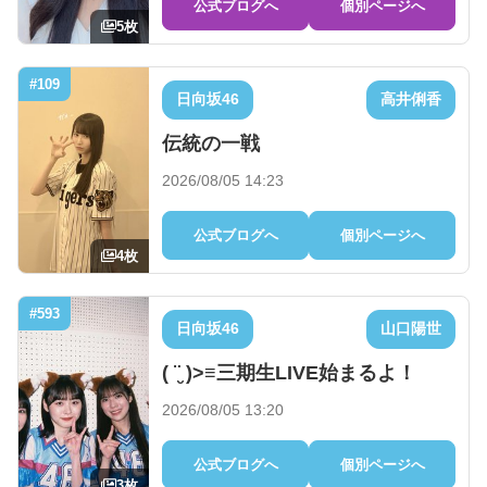
公式ブログへ
個別ページへ
5枚
#109
日向坂46
高井俐香
伝統の一戦
2026/08/05 14:23
公式ブログへ
個別ページへ
4枚
#593
日向坂46
山口陽世
( ¨̮ )>≡三期生LIVE始まるよ！
2026/08/05 13:20
公式ブログへ
個別ページへ
3枚