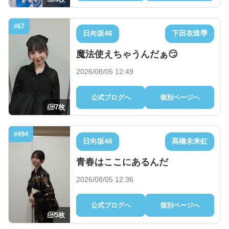
#67
日向坂46
下田衣珠季
魔法使えちゃうんだぁ😏
2026/08/05 12:49
公式ブログへ
個別ページへ
7枚
#494
日向坂46
髙橋未来虹
青春はここにあるんだ
2026/08/05 12:36
公式ブログへ
個別ページへ
5枚