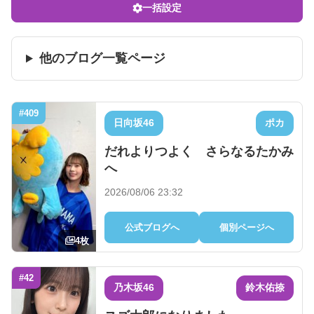
一括設定
他のブログ一覧ページ
#409
日向坂46
ポカ
だれよりつよく さらなるたかみ
へ
2026/08/06 23:32
公式ブログへ
個別ページへ
4枚
#42
乃木坂46
鈴木佑捺