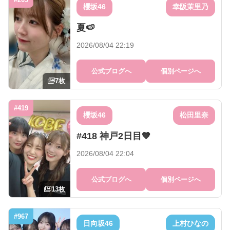
櫻坂46
幸阪茉里乃
夏🍉
2026/08/04 22:19
公式ブログへ
個別ページへ
7枚
#419
櫻坂46
松田里奈
#418 神戸2日目🧡
2026/08/04 22:04
公式ブログへ
個別ページへ
13枚
#967
日向坂46
上村ひなの