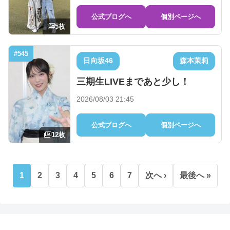
公式ブログへ
個別ページへ
5枚
#545
日向坂46
森本茉莉
三期生LIVEまであと少し！
2026/08/03 21:45
公式ブログへ
個別ページへ
12枚
1
2
3
4
5
6
7
次へ ›
最後へ »