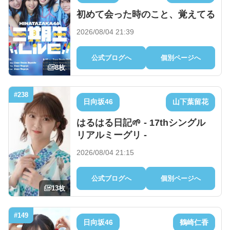
初めて会った時のこと、覚えてる
2026/08/04 21:39
公式ブログへ
個別ページへ
8枚
#238
日向坂46
山下葉留花
はるはる日記🌱 - 17thシングル
リアルミーグリ -
2026/08/04 21:15
公式ブログへ
個別ページへ
13枚
#149
日向坂46
鶴崎仁香