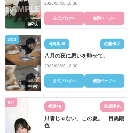
2026/08/06 18:36
公式ブログへ
個別ページへ
2枚
#113
日向坂46
佐藤優羽
八月の夜に思いを馳せて。
2026/08/06 18:00
公式ブログへ
個別ページへ
4枚
#37
櫻坂46
目黒陽色
只者じゃない、この夏。 目黒陽
色