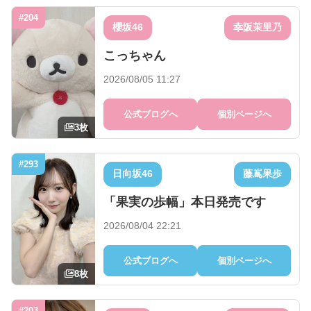
#204
櫻坂46
幸阪茉里乃
こっちゃん
2026/08/05 11:27
公式ブログへ
個別ページへ
3枚
#293
日向坂46
藤嶌果歩
「果実の歩幅」本日発売です
2026/08/04 22:21
公式ブログへ
個別ページへ
8枚
#203