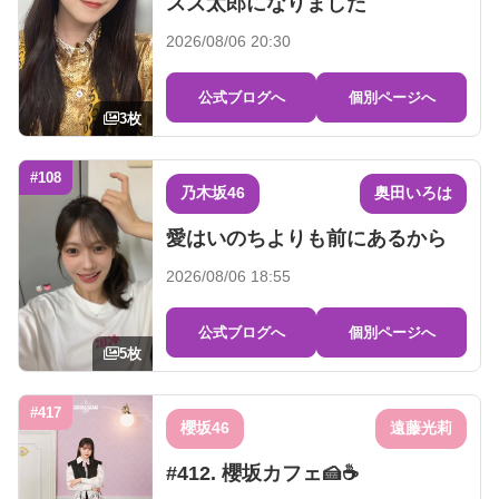
スズ太郎になりました
2026/08/06 20:30
公式ブログへ
個別ページへ
3枚
#108
乃木坂46
奥田いろは
愛はいのちよりも前にあるから
2026/08/06 18:55
公式ブログへ
個別ページへ
5枚
#417
櫻坂46
遠藤光莉
#412. 櫻坂カフェ🍰☕️