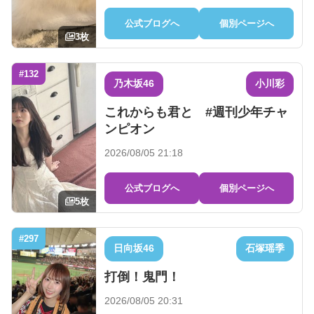
公式ブログへ
個別ページへ
3枚
#132
乃木坂46
小川彩
これからも君と #週刊少年チャ
ンピオン
2026/08/05 21:18
公式ブログへ
個別ページへ
5枚
#297
日向坂46
石塚瑶季
打倒！鬼門！
2026/08/05 20:31