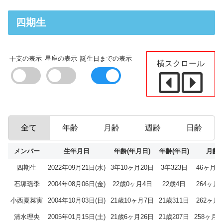
四期生
干支の表示
星座の表示
誕生日までの表示
横スクロール
全て
年齢
月齢
週齢
日齢
メンバー
生年月日
年齢(年月日)
年齢(年日)
月齢
四期生
2022年09月21日(水)
3年10ヶ月20日
3年323日
46ヶ月2
石塚瑶季
2004年08月06日(金)
22歳0ヶ月4日
22歳4日
264ヶ月
小西夏菜実
2004年10月03日(日)
21歳10ヶ月7日
21歳311日
262ヶ月
清水理央
2005年01月15日(土)
21歳6ヶ月26日
21歳207日
258ヶ月2