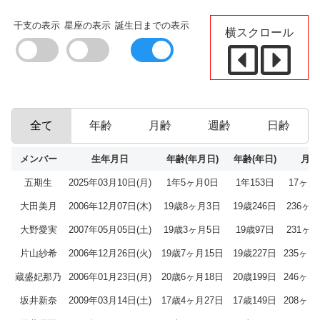
干支の表示
星座の表示
誕生日までの表示
横スクロール
全て
年齢
月齢
週齢
日齢
メンバー
生年月日
年齢(年月日)
年齢(年日)
月齢
五期生
2025年03月10日(月)
1年5ヶ月0日
1年153日
17ヶ月
大田美月
2006年12月07日(木)
19歳8ヶ月3日
19歳246日
236ヶ
大野愛実
2007年05月05日(土)
19歳3ヶ月5日
19歳97日
231ヶ
片山紗希
2006年12月26日(火)
19歳7ヶ月15日
19歳227日
235ヶ月
蔵盛妃那乃
2006年01月23日(月)
20歳6ヶ月18日
20歳199日
246ヶ月
坂井新奈
2009年03月14日(土)
17歳4ヶ月27日
17歳149日
208ヶ月