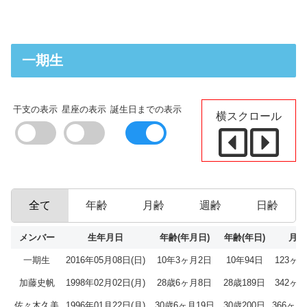
一期生
干支の表示
星座の表示
誕生日までの表示
横スクロール
全て
年齢
月齢
週齢
日齢
メンバー
生年月日
年齢(年月日)
年齢(年日)
月齢
一期生
2016年05月08日(日)
10年3ヶ月2日
10年94日
123ヶ
加藤史帆
1998年02月02日(月)
28歳6ヶ月8日
28歳189日
342ヶ
佐々木久美
1996年01月22日(月)
30歳6ヶ月19日
30歳200日
366ヶ月