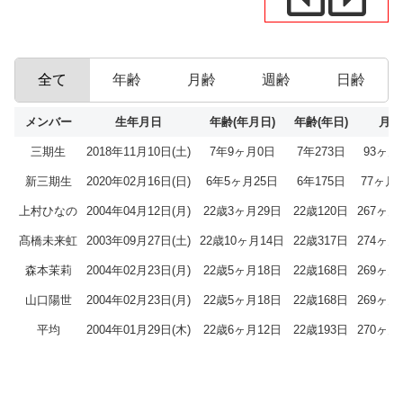
全て
年齢
月齢
週齢
日齢
メンバー
生年月日
年齢(年月日)
年齢(年日)
月齢
三期生
2018年11月10日(土)
7年9ヶ月0日
7年273日
93ヶ月
新三期生
2020年02月16日(日)
6年5ヶ月25日
6年175日
77ヶ月
上村ひなの
2004年04月12日(月)
22歳3ヶ月29日
22歳120日
267ヶ月
髙橋未来虹
2003年09月27日(土)
22歳10ヶ月14日
22歳317日
274ヶ月
森本茉莉
2004年02月23日(月)
22歳5ヶ月18日
22歳168日
269ヶ月
山口陽世
2004年02月23日(月)
22歳5ヶ月18日
22歳168日
269ヶ月
平均
2004年01月29日(木)
22歳6ヶ月12日
22歳193日
270ヶ月