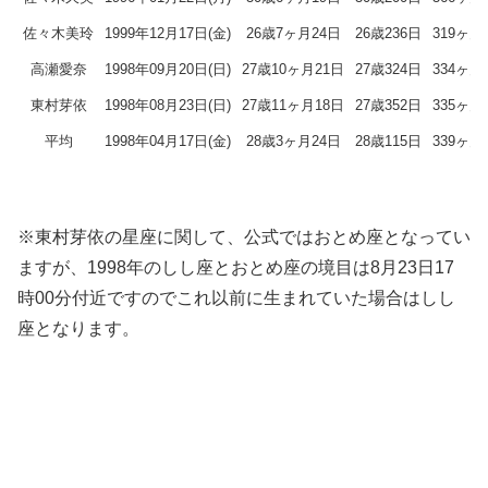
佐々木美玲
1999年12月17日(金)
26歳7ヶ月24日
26歳236日
319ヶ月
高瀬愛奈
1998年09月20日(日)
27歳10ヶ月21日
27歳324日
334ヶ月
東村芽依
1998年08月23日(日)
27歳11ヶ月18日
27歳352日
335ヶ月
平均
1998年04月17日(金)
28歳3ヶ月24日
28歳115日
339ヶ月
※東村芽依の星座に関して、公式ではおとめ座となってい
ますが、1998年のしし座とおとめ座の境目は8月23日17
時00分付近ですのでこれ以前に生まれていた場合はしし
座となります。