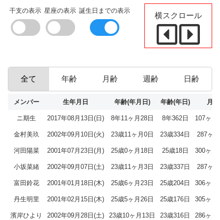
干支の表示
星座の表示
誕生日までの表示
横スクロール
全て
年齢
月齢
週齢
日齢
メンバー
生年月日
年齢(年月日)
年齢(年日)
月齢
ニ期生
2017年08月13日(日)
8年11ヶ月28日
8年362日
107ヶ月
金村美玖
2002年09月10日(火)
23歳11ヶ月0日
23歳334日
287ヶ
河田陽菜
2001年07月23日(月)
25歳0ヶ月18日
25歳18日
300ヶ月
小坂菜緒
2002年09月07日(土)
23歳11ヶ月3日
23歳337日
287ヶ
富田鈴花
2001年01月18日(木)
25歳6ヶ月23日
25歳204日
306ヶ月
丹生明里
2001年02月15日(木)
25歳5ヶ月26日
25歳176日
305ヶ月
濱岸ひより
2002年09月28日(土)
23歳10ヶ月13日
23歳316日
286ヶ月