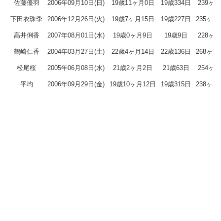
佐藤優羽
2006年09月10日(日)
19歳11ヶ月0日
19歳334日
239ヶ
下田衣珠季
2006年12月26日(火)
19歳7ヶ月15日
19歳227日
235ヶ月
高井俐香
2007年08月01日(水)
19歳0ヶ月9日
19歳9日
228ヶ
鶴崎仁香
2004年03月27日(土)
22歳4ヶ月14日
22歳136日
268ヶ月
松尾桜
2005年06月08日(水)
21歳2ヶ月2日
21歳63日
254ヶ
平均
2006年09月29日(金)
19歳10ヶ月12日
19歳315日
238ヶ月