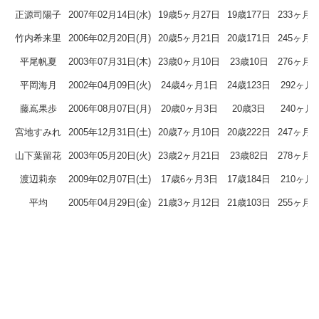
正源司陽子
2007年02月14日(水)
19歳5ヶ月27日
19歳177日
233ヶ月2
竹内希来里
2006年02月20日(月)
20歳5ヶ月21日
20歳171日
245ヶ月2
平尾帆夏
2003年07月31日(木)
23歳0ヶ月10日
23歳10日
276ヶ月1
平岡海月
2002年04月09日(火)
24歳4ヶ月1日
24歳123日
292ヶ月
藤嶌果歩
2006年08月07日(月)
20歳0ヶ月3日
20歳3日
240ヶ月
宮地すみれ
2005年12月31日(土)
20歳7ヶ月10日
20歳222日
247ヶ月1
山下葉留花
2003年05月20日(火)
23歳2ヶ月21日
23歳82日
278ヶ月2
渡辺莉奈
2009年02月07日(土)
17歳6ヶ月3日
17歳184日
210ヶ月
平均
2005年04月29日(金)
21歳3ヶ月12日
21歳103日
255ヶ月1