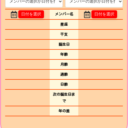
日付を選択
日付を選択
メンバー名
星座
干支
誕生日
年齢
月齢
週齢
日齢
次の誕生日ま
で
年の差